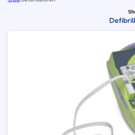
Sh
Defibri