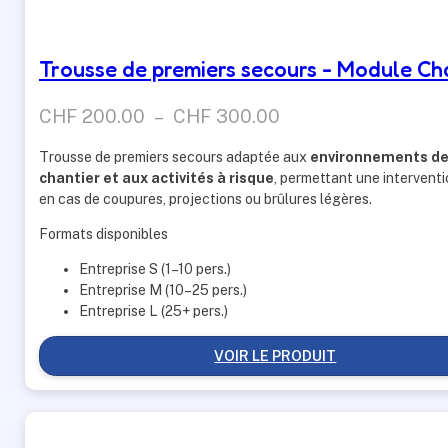
Trousse de premiers secours - Module Ch
Plage
CHF
200.00
–
CHF
300.00
de
Trousse de premiers secours adaptée aux
environnements d
prix :
chantier et aux activités à risque
, permettant une interventi
CHF 200.00
en cas de coupures, projections ou brûlures légères.
à
Formats disponibles
CHF 300.00
Entreprise S (1–10 pers.)
Entreprise M (10–25 pers.)
Entreprise L (25+ pers.)
VOIR LE PRODUIT