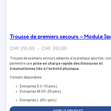
Trousse de premiers secours – Module Sp
Plage
CHF
210.00
–
CHF
310.00
de
Trousse de premiers secours adaptée à la pratique sportive, co
prix :
permettre une
prise en charge rapide des blessures et
CHF 210.00
traumatismes liés à l’activité physique
.
à
Formats disponibles
CHF 310.00
Entreprise S (1–10 pers.)
Entreprise M (10–25 pers.)
Entreprise L (25+ pers.)