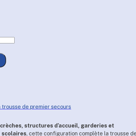
à
CHF 290.00
a trousse de premier secours
s
crèches, structures d’accueil, garderies et
 scolaires
, cette configuration complète la trousse d