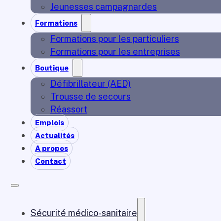
Jeunesses campagnardes
Formations
Formations pour les particuliers
Formations pour les entreprises
Boutique
Défibrillateur (AED)
Trousse de secours
Réassort
Emplois
Actualités
A propos
Contact
Sécurité médico-sanitaire