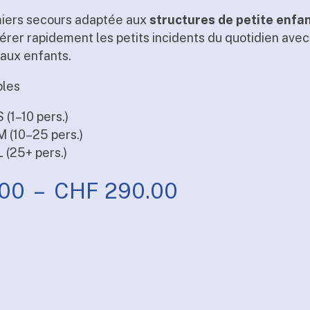
iers secours adaptée aux
structures de petite enfa
rer rapidement les petits incidents du quotidien avec
 aux enfants.
bles
 (1–10 pers.)
M (10–25 pers.)
L (25+ pers.)
Plage
.00
–
CHF
290.00
de
prix :
CHF 190.00