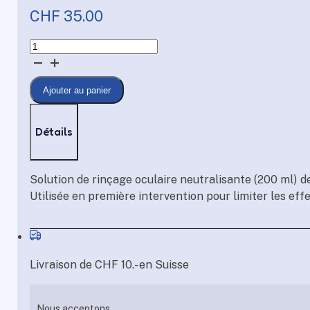
CHF
35.00
quantité
de
Neutralisant
Ajouter au panier
oculaire
Détails
Solution de rinçage oculaire neutralisante (200 ml) de
Utilisée en première intervention pour limiter les ef
Livraison de CHF 10.- en Suisse
Nous acceptons