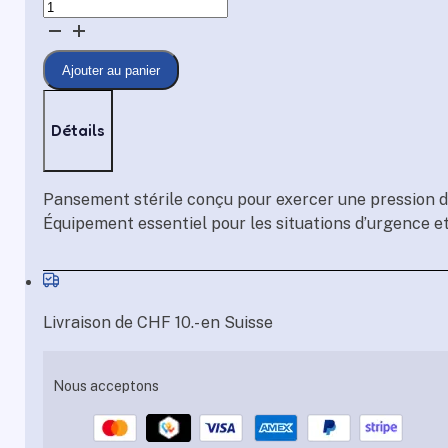
quantité
de
Pansement
Ajouter au panier
compressif
Détails
Pansement stérile conçu pour exercer une pression di
Équipement essentiel pour les situations d’urgence e
Livraison de CHF 10.- en Suisse
Nous acceptons