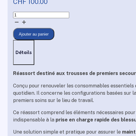
CHF
100.00
quantité
de
Réassort
Ajouter au panier
–
Trousse
de
Détails
premiers
secours
(M)
Réassort destiné aux trousses de premiers secour
Conçu pour renouveler les consommables essentiels de
quotidien. Il concerne les configurations basées sur l
premiers soins sur le lieu de travail.
Ce réassort comprend les éléments nécessaires pour re
indispensable à la
prise en charge rapide des bless
Une solution simple et pratique pour assurer le
maint