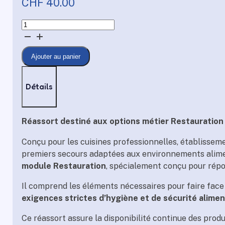
CHF
40.00
quantité
de
Réassort
Ajouter au panier
pour
trousse
de
Détails
premiers
secours
–
Réassort destiné aux options métier Restauration
Module
Conçu pour les cuisines professionnelles, établisseme
Restauration
premiers secours adaptées aux environnements alimen
module Restauration
, spécialement conçu pour répo
Il comprend les éléments nécessaires pour faire face a
exigences strictes d’hygiène et de sécurité alimen
Ce réassort assure la disponibilité continue des prod