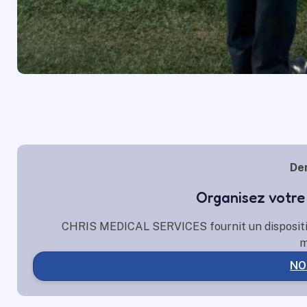
De
Organisez votre
CHRIS MEDICAL SERVICES fournit un dispositif 
m
NO