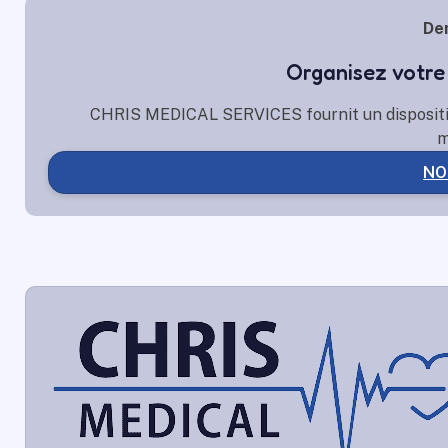
De
Organisez votre
CHRIS MEDICAL SERVICES fournit un dispositif 
m
NO