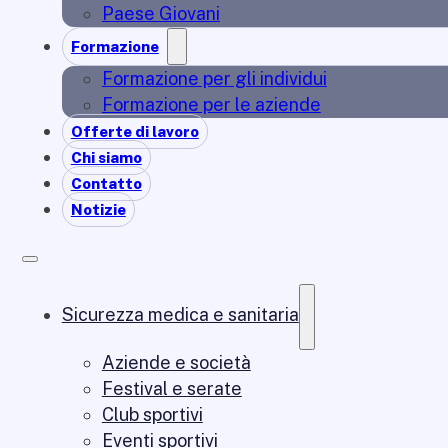
Paese Giovani
Formazione
Formazione per gli individui
Formazione per le aziende
Offerte di lavoro
Chi siamo
Contatto
Notizie
Sicurezza medica e sanitaria
Aziende e società
Festival e serate
Club sportivi
Eventi sportivi