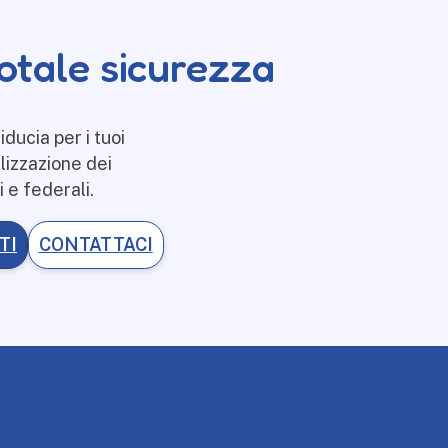
 totale sicurezza
ducia per i tuoi
lizzazione dei
li e federali.
TI
CONTATTACI