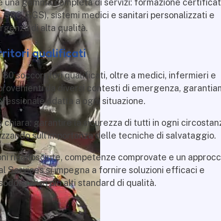
e una gamma completa di servizi: formazione certificat
 SRC, SGS), sistemi medici e sanitari personalizzati e
genza di alta qualità.
ritori qualificati
80 soccorritori qualificati, oltre a medici, infermieri e
provenienti da diversi contesti di emergenza, garanti
ofessionale adatta a ogni situazione.
chiara: garantire la sicurezza di tutti in ogni circostan
izzando sull’importanza delle tecniche di salvataggio.
ioni riconosciute, competenze comprovate e un approcc
 Services si impegna a fornire soluzioni efficaci e
oddisfano i più alti standard di qualità.