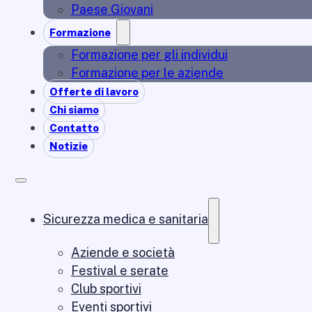
Paese Giovani
Formazione
Formazione per gli individui
Formazione per le aziende
Offerte di lavoro
Chi siamo
Contatto
Notizie
Sicurezza medica e sanitaria
Aziende e società
Festival e serate
Club sportivi
Eventi sportivi