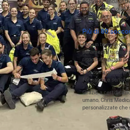
nostra azienda offr
primo soccorso (IAS,
attrezzature di emer
Più di 80 soccor
Con un team di oltre 
paramedici esperti 
risposta rapida e pr
La nostra missione è 
formando e sensibil
Grazie a certificaz
umano, Chris Medical
personalizzate che s