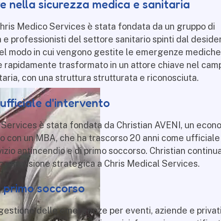
e nella sicurezza medica e sanitaria
hris
Medico
Services è stata fondata da un gruppo di
e professionisti del settore sanitario spinti dal desider
nel modo in cui vengono gestite le emergenze mediche
è rapidamente trasformato in un attore chiave nel cam
taria, con una struttura strutturata e riconosciuta.
fficiale d'intervento
Services è stata fondata da Christian AVENI, un econ
to con un MBA, che ha trascorso 20 anni come ufficiale
vizio antincendio e di primo soccorso.
Christian continua
una visione strategica a Chris
Medical
Services.
 primo soccorso
gestione delle emergenze per eventi, aziende e privati