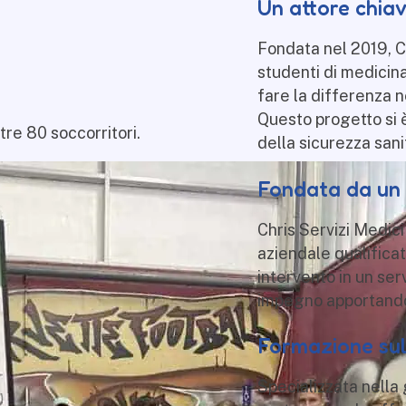
Un attore chiav
Fondata nel 2019, C
studenti di medicina 
fare la differenza 
Questo progetto si 
tre 80 soccorritori.
della sicurezza sani
Fondata da un u
Chris
Servizi Medici
aziendale qualifica
intervento in un ser
impegno apportando 
Formazione sul
Specializzata nella 